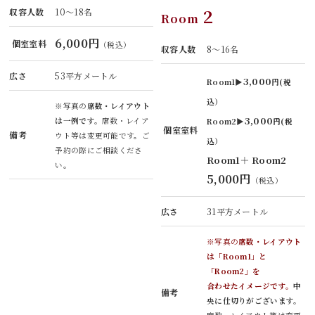
2
収容人数
10～18名
Room
6,000円
個室室料
（税込）
収容人数
8～16名
広さ
53平方メートル
3,000
Room1▶
円(税
込）
※写真の
席数・レイアウト
3,000
は一例です。
席数・レイア
Room2▶
円(税
個室室料
備考
ウト等は変更可能です。ご
込）
予約の際にご相談くださ
Room1＋ Room2
い。
5,000円
（税込）
広さ
31平方メートル
※写真の
席数・レイアウト
は「Room1」と
「Room2」を
合わせたイメージです。
中
備考
央に仕切りがございます。