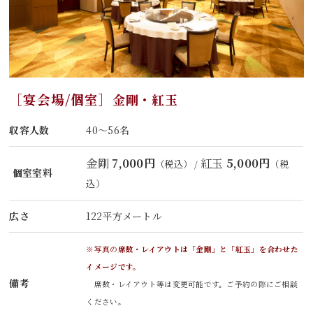
［宴会場/個室］
金剛・紅玉
収容人数
40～56名
金剛
7,000円
紅玉
5,000円
（税込） /
（税
個室室料
込）
広さ
122平方メートル
※写真の
席数・レイアウトは「金剛」と「紅玉」を合わせた
イメージです。
備考
席数・レイアウト等は変更可能です。ご予約の際にご相談
ください。