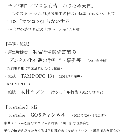
マツコ＆有吉「かりそめ天国」
・テレビ朝日
「レタスチャーハン謎多き誕生の秘密」特集
（20262/2/13放送）
TBS「
マツコの知らない世界
」
・
～世界の焼きそばの世界～
（2026/4/7放送）
【書籍・雑誌】
「生活衛生関係営業の
・厚生労働省
デジタル化推進の手引き・事例等」
（2022年度版）
取組事例集（南国酒家はP.40に掲載）
「TAMPOPO 13」
・雑誌
（2023/7/4発売）
TAMPOPO 13
「女性セブン」
・雑誌
冷やし中華特集
（2025/7/3発行）
【YouTube】収録
「GO5チャンネル」
・
YouTube
（2023/7/26・8/2公開）
豪華メニューを賭けてスピーチ対決！4周年記念食事会①
子供の頃好きだった食べ物は？料理を食べながらトーク！4周年記念食事会②