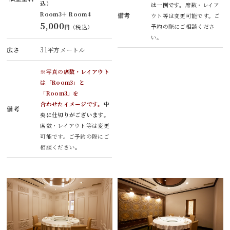
込）
は一例です。
席数・レイア
Room3＋ Room4
備考
ウト等は変更可能です。ご
5,000
予約の際にご相談くださ
円
（税込）
い。
広さ
31平方メートル
※写真の
席数・レイアウト
は「Room3」と
「Room3」を
合わせたイメージです。
中
備考
央に仕切りがございます。
席数・レイアウト等は変更
可能です。ご予約の際にご
相談ください。