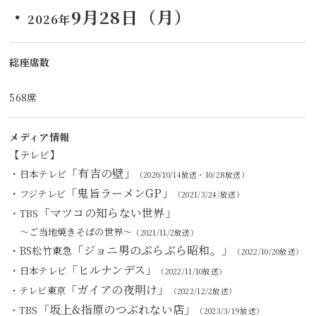
・
9月28日（月）
2026年
総座席数
568席
メディア情報
【テレビ】
「有吉の壁」
・
日本テレビ
（2020/10/14放送・10/28放送）
「鬼旨ラーメンGP」
・
フジテレビ
（2021/3/24/放送）
「
マツコの知らない世界
」
・
TBS
～ご当地焼きそばの世界～
（2021/11/2放送）
「ジョニ男のぶらぶら昭和。」
・BS松竹東急
（2022/10/20放送）
「ヒルナンデス」
・
日本テレビ
（2022/11/10放送）
「ガイアの夜明け」
・
テレビ東京
（2022/12/2放送）
「坂上&指原のつぶれない店」
・
TBS
（2023/3/19放送）