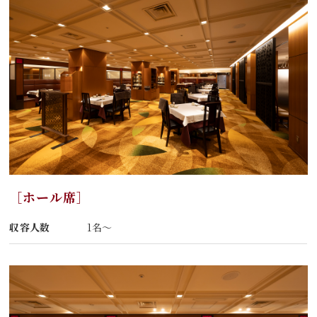
［ホール席］
収容人数
1名～