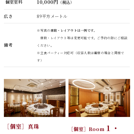
10,000円
個室室料
（税込）
広さ
89平方メートル
※写真の
席数・レイアウトは一例です。
席数・レイアウト等は変更可能です。ご予約の際にご相談
備考
ください。
※立食パーティー対応可（収容人数は着席の場合と同様で
す）
［個室］
真珠
１・
［個室］Room