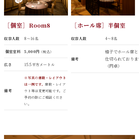
［個室］
Room8
［ホール席］
半個室
収容人数
8～16名
収容人数
4～8名
個室室料
5,000円
格子でホール席と
（税込）
仕切られておりま
備考
広さ
15.5平方メートル
（円卓）
※写真の
席数・レイアウト
は一例です。
席数・レイア
備考
ウト等は変更可能です。ご
予約の際にご相談くださ
い。