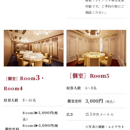
席数・レイアウト等は変更
可能です。ご予約の際にご
相談ください。
［個室］
Room5
3
・
Room
［個室］
4
Room
収容人数
6～8名
収容人数
8～16名
3,000円
個室室料
（税込）
3,000
Room3▶
円(税
広さ
15.5平方メートル
込）
3,000
Room4▶
円(税
※写真の
席数・レイアウト
個室室料