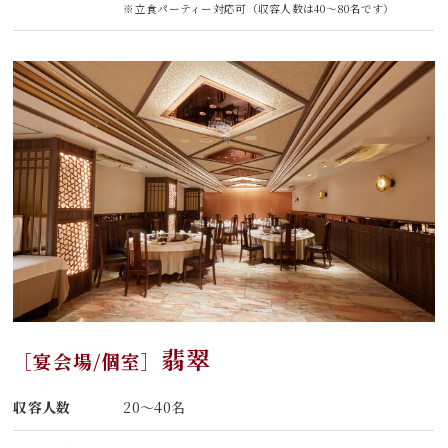
※立食パーティー対応可（収容人数は40～80名です）
翡翠
［宴会場/個室］
収容人数
20～40名