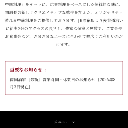
中国料理」をテーマに、
広東料理をベースにした伝統的な味に、
司厨長の新しくクリエイティブな感性を加えた、オリジナリティ
溢れる中華料理を
ご提供しております。JR原宿駅より表参道沿い
に徒歩2分のアクセスの良さと、豊富な個室と席数で、
ご宴会や
お食事会など、さまざまなニーズに合わせて幅広くご利用いただ
けます。
重要なお知らせ
南国酒家［最新］営業時間・休業日のお知らせ［2026年8
月3日現在］
メニュー