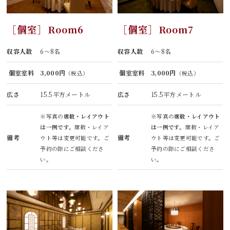
［個室］
Room6
［個室］
Room7
収容人数
6～8名
収容人数
6～8名
個室室料
3,000円
個室室料
3,000円
（税込）
（税込）
広さ
15.5平方メートル
広さ
15.5平方メートル
※写真の
席数・レイアウト
※写真の
席数・レイアウト
は一例です。
席数・レイア
は一例です。
席数・レイア
備考
備考
ウト等は変更可能です。ご
ウト等は変更可能です。ご
予約の際にご相談くださ
予約の際にご相談くださ
い。
い。