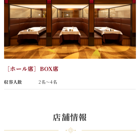
［ホール席］BOX席
収容人数
2名～4名
店舗情報