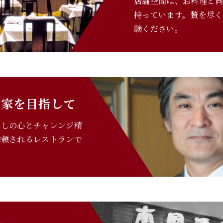
店舗空間は、お料理と
持っています。贅を尽
験ください。
酒家を目指して
なしの心とチャレンジ精
信頼されるレストランで