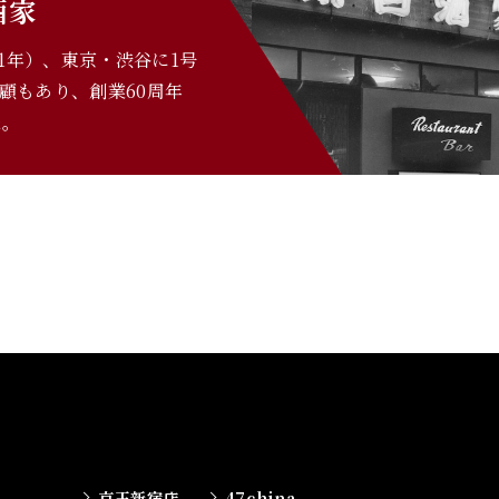
酒家
61年）、東京・渋谷に1号
顧もあり、創業60周年
た。
京王新宿店
47china