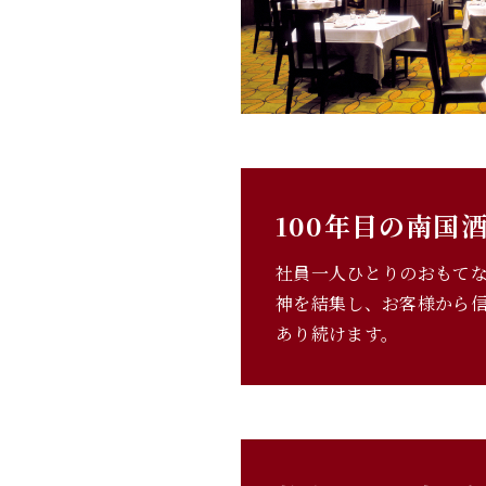
100年目の南国
社員一人ひとりのおもて
神を結集し、お客様から
あり続けます。