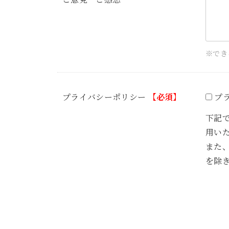
※でき
プライバシーポリシー
【必須】
プ
下記
用い
また
を除き