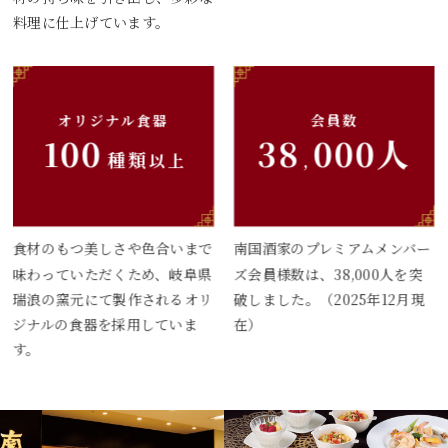
料理に仕上げています。
オリジナル食器
会員数
100
38
000人
種類
以上
,
食材のもつ美しさや色合いまで
南国酒家のプレミアムメンバー
味わっていただくため、岐阜県
ズ会員様数は、38,000人を突
瑞浪の窯元にて製作されるオリ
破しました。（2025年12月現
ジナルの食器を採用していま
在）
す。