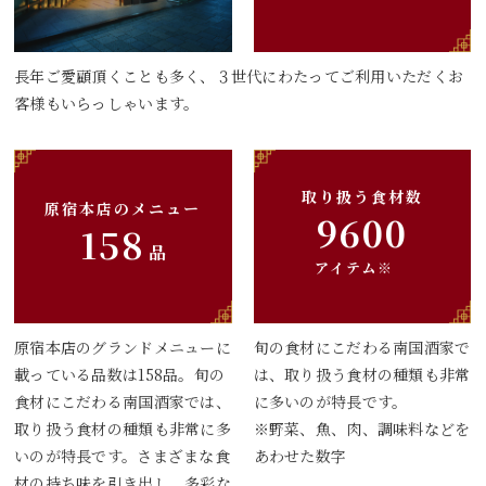
長年ご愛顧頂くことも多く、３世代にわたってご利用いただくお
客様もいらっしゃいます。
取り扱う食材数
原宿本店のメニュー
9600
158
品
アイテム※
原宿本店のグランドメニューに
旬の食材にこだわる南国酒家で
載っている品数は158品。旬の
は、取り扱う食材の種類も非常
食材にこだわる南国酒家では、
に多いのが特長です。
取り扱う食材の種類も非常に多
※野菜、魚、肉、調味料などを
いのが特長です。さまざまな食
あわせた数字
材の持ち味を引き出し、多彩な