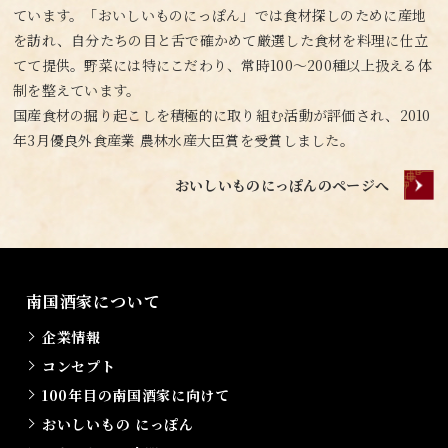
ています。「おいしいものにっぽん」では食材探しのために産地
を訪れ、自分たちの目と舌で確かめて厳選した食材を料理に仕立
てて提供。野菜には特にこだわり、常時100～200種以上扱える体
制を整えています。
国産食材の掘り起こしを積極的に取り組む活動が評価され、2010
年3月優良外食産業 農林水産大臣賞を受賞しました。
おいしいものにっぽんのページへ
南国酒家について
企業情報
コンセプト
100年目の南国酒家に向けて
おいしいもの にっぽん