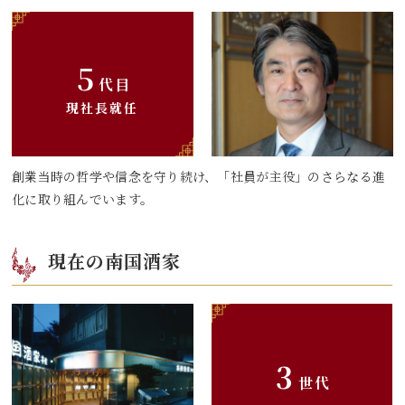
5
代目
現社長就任
創業当時の哲学や信念を守り続け、「社員が主役」のさらなる進
化に取り組んでいます。
現在の南国酒家
3
世代