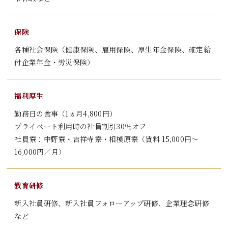
保険
各種社会保険（健康保険、雇用保険、厚生年金保険、確定給
付企業年金・労災保険）
福利厚生
勤務日の食事（
1
ヵ月
4,800
円）
プライベート利用時の社員割引
30
％オフ
社員寮：中野寮・吉祥寺寮・相模原寮（賃料
15,000
円～
16,000
円／月）
教育研修
新入社員研修、新入社員フォローアップ研修、企業理念研修
など