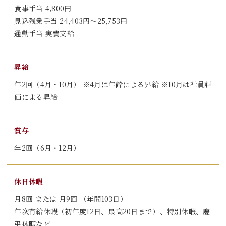
食事手当
4,800
円
見込残業手当
24,403
円～
25,753
円
通勤手当 実費支給
昇給
年2回（4月・10月） ※4月は年齢による昇給 ※10月は社員評
価による昇給
賞与
年2回（6月・12月）
休日休暇
月8回 または 月9回 （年間103日）
年次有給休暇（初年度12日、最高20日まで）、特別休暇、慶
弔休暇など