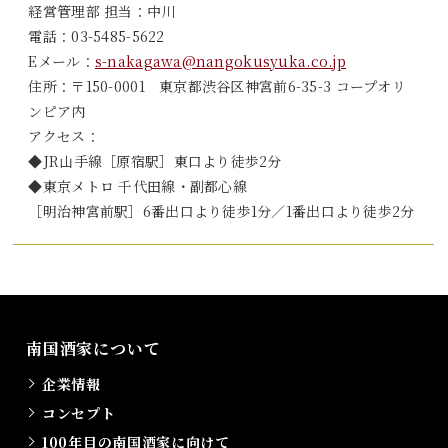
経営管理部 担当：中川
電話：
03-5485-5622
Eメール：
s-nakagawa@nangokusyuka.co.jp
住所：〒150-0001 東京都渋谷区神宮前6-35-3 コープオリ
ンピア内
アクセス：
◆JR山手線［原宿駅］東口より徒歩2分
◆東京メトロ 千代田線・副都心線
［明治神宮前駅］6番出口より徒歩1分／1番出口より徒歩2分
南国酒家について
企業情報
コンセプト
100年目の南国酒家に向けて