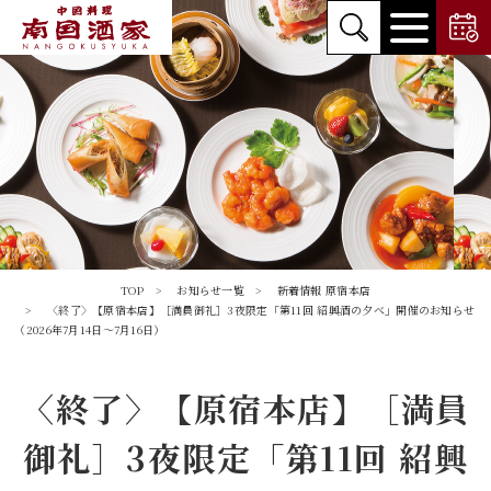
TOP
お知らせ一覧
新着情報
原宿本店
〈終了〉【原宿本店】［満員御礼］3夜限定「第11回 紹興酒の夕べ」開催のお知らせ
（2026年7月14日～7月16日）
〈終了〉【原宿本店】［満員
御礼］3夜限定「第11回 紹興