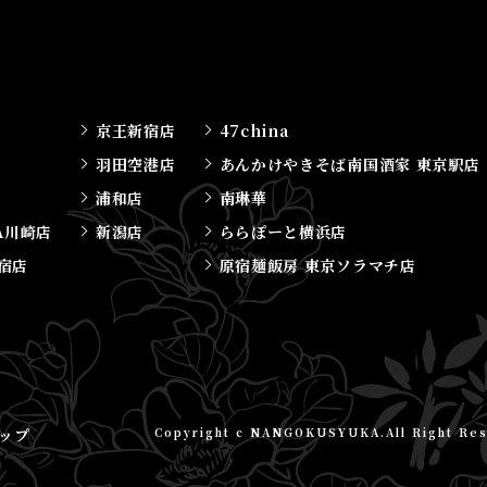
京王新宿店
47china
羽田空港店
あんかけやきそば南国酒家 東京駅店
浦和店
南琳華
A川崎店
新潟店
ららぽーと横浜店
宿店
原宿麺飯房 東京ソラマチ店
ップ
Copyright c NANGOKUSYUKA.All Right Re